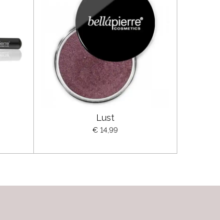
Lust
€ 14,99