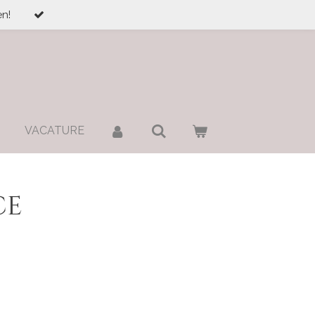
n!
VACATURE
ce