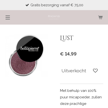
Gratis bezorging vanaf € 75,00
Ga
direct
naar
de
hoofdinhoud
Lust
€ 14,99
Uitverkocht
Met behulp van 100%
puur micapoeder, zullen
deze prachtige