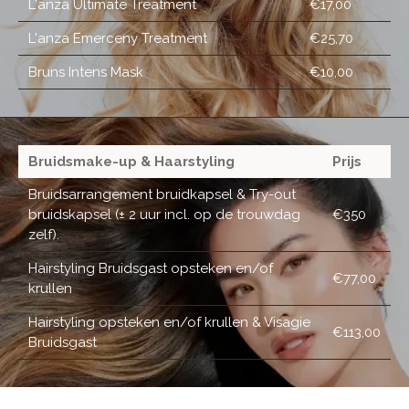
L'anza Ultimate Treatment
€17,00
L'anza Emerceny Treatment
€25,70
Bruns Intens Mask
€10,00
Bruidsmake-up & Haarstyling
Prijs
Bruidsarrangement bruidkapsel & Try-out
bruidskapsel (± 2 uur incl. op de trouwdag
€350
zelf).
Hairstyling Bruidsgast opsteken en/of
€77,00
krullen
Hairstyling opsteken en/of krullen & Visagie
€113,00
Bruidsgast