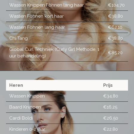
Wassen Knippen Föhnen lang haar
€104,70
Wassen Föhnen kort haar
€38,80
Wassen Föhnen lang haar
€62,10
Chi Tang
€38.80
Global Curl Techniek (Curly Girl Methode, 1
€85,20
uur behandeling)
Heren
Prijs
Wassen Knippen
€34,80
Baard Knippen
€16,25
Cardi Boldi
€26,50
Kinderen 0-2 jaar
€22,80