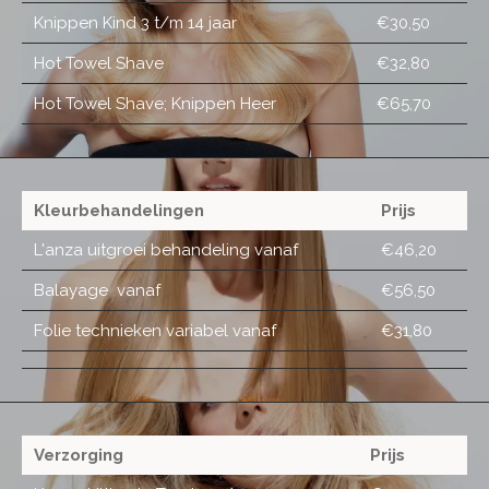
Knippen Kind 3 t/m 14 jaar
€30,50
Hot Towel Shave
€32,80
Hot Towel Shave; Knippen Heer
€65,70
Kleurbehandelingen
Prijs
L'anza uitgroei behandeling vanaf
€46,20
Balayage vanaf
€56,50
Folie technieken variabel vanaf
€31,80
Verzorging
Prijs