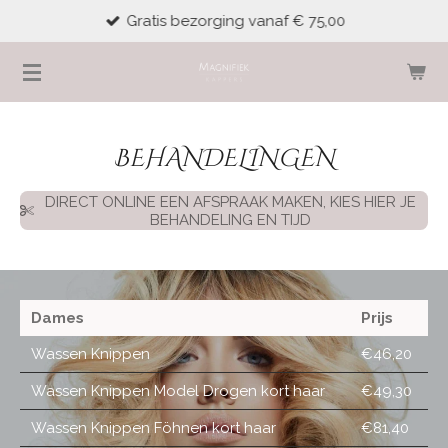
Gratis bezorging vanaf € 75,00
Ga
direct
naar
de
hoofdinhoud
BEHANDELINGEN
DIRECT ONLINE EEN AFSPRAAK MAKEN, KIES HIER JE
BEHANDELING EN TIJD
Dames
Prijs
Wassen Knippen
€46,20
Wassen Knippen Model Drogen kort haar
€49,30
Wassen Knippen Föhnen kort haar
€81,40