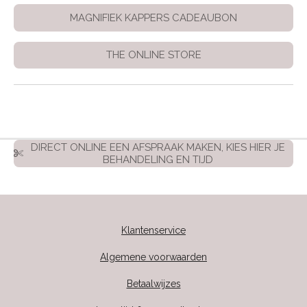
MAGNIFIEK KAPPERS CADEAUBON
THE ONLINE STORE
DIRECT ONLINE EEN AFSPRAAK MAKEN, KIES HIER JE
BEHANDELING EN TIJD
Klantenservice
Algemene voorwaarden
Betaalwijzes