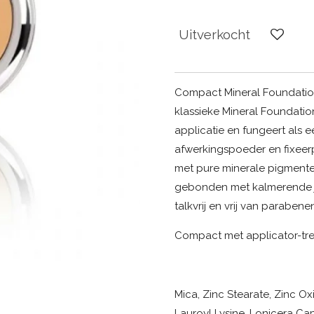
Uitverkocht
Compact Mineral Foundation 
klassieke Mineral Foundation
applicatie en fungeert als e
afwerkingspoeder en fixeer
met pure minerale pigmente
gebonden met kalmerende jo
talkvrij en vrij van parabene
Compact met applicator-trek
Mica, Zinc Stearate, Zinc O
Lauroyl Lysine, Lonicera Ca