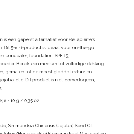
is een geperst alternatief voor Bellapierre's
. Dit 5-in-1-product is ideaal voor on-the-go
en concealer, foundation, SPF 15,
poeder. Bereik een medium tot volledige dekking
n, gemalen tot de meest gladde textuur en
joba-olie. Dit product is niet-comedogeen,
n.
je - 10 g / 0,35 oz
xide, Simmondsia Chinensis (Jojoba) Seed Oil,
prifolium(Honeysuckle) Flower Extract May contain: