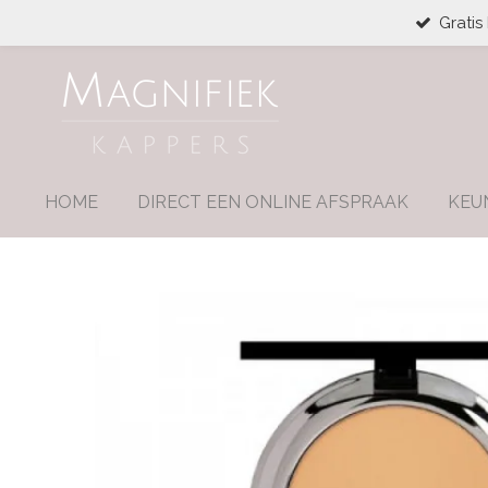
Gratis
Ga
direct
naar
de
hoofdinhoud
HOME
DIRECT EEN ONLINE AFSPRAAK
KEU