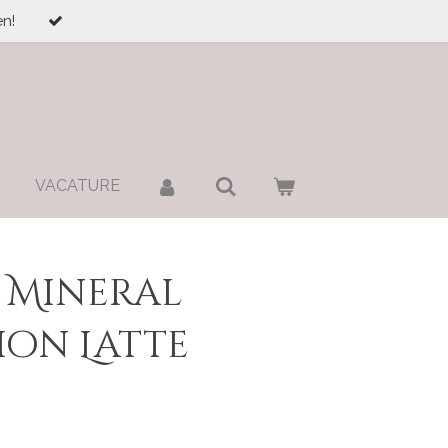
n!
VACATURE
 Mineral
on Latte