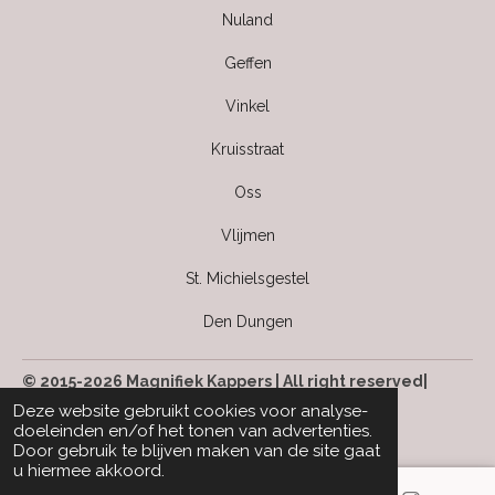
Nuland
Geffen
Vinkel
Kruisstraat
Oss
Vlijmen
St. Michielsgestel
Den Dungen
© 2015-2026 Magnifiek Kappers | All right reserved|
Kvk: 63499142
Deze website gebruikt cookies voor analyse-
doeleinden en/of het tonen van advertenties.
Door gebruik te blijven maken van de site gaat
u hiermee akkoord.