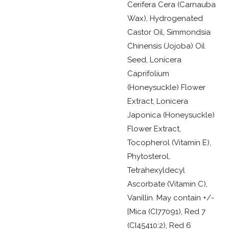
Cerifera Cera (Carnauba
Wax), Hydrogenated
Castor Oil, Simmondsia
Chinensis (Jojoba) Oil
Seed, Lonicera
Caprifolium
(Honeysuckle) Flower
Extract, Lonicera
Japonica (Honeysuckle)
Flower Extract,
Tocopherol (Vitamin E),
Phytosterol,
Tetrahexyldecyl
Ascorbate (Vitamin C),
Vanillin. May contain +/-
[Mica (CI77091), Red 7
(CI45410:2), Red 6