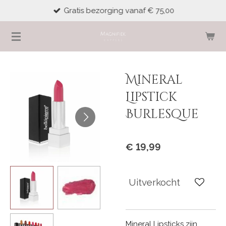
Gratis bezorging vanaf € 75,00
Ga
direct
naar
de
hoofdinhoud
Mineral
Lipstick
Burlesque
€ 19,99
Uitverkocht
Mineral Lipsticks zijn