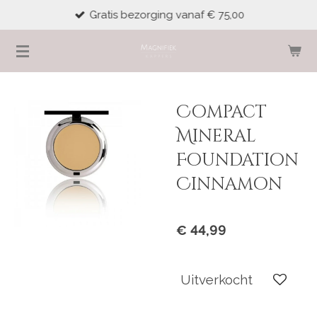
Gratis bezorging vanaf € 75,00
Ga
direct
naar
de
hoofdinhoud
Compact
Mineral
Foundation
Cinnamon
€ 44,99
Uitverkocht