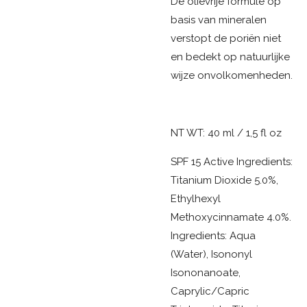
De olievrije formule op
basis van mineralen
verstopt de poriën niet
en bedekt op natuurlijke
wijze onvolkomenheden.
NT WT: 40 ml / 1,5 fl oz
SPF 15 Active Ingredients:
Titanium Dioxide 5.0%,
Ethylhexyl
Methoxycinnamate 4.0%.
Ingredients: Aqua
(Water), Isononyl
Isononanoate,
Caprylic/Capric