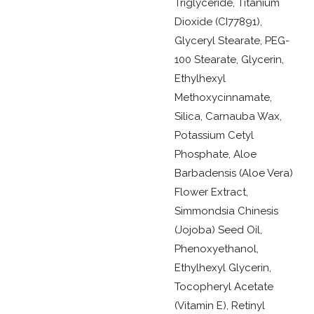
Triglyceride, Titanium
Dioxide (CI77891),
Glyceryl Stearate, PEG-
100 Stearate, Glycerin,
Ethylhexyl
Methoxycinnamate,
Silica, Carnauba Wax,
Potassium Cetyl
Phosphate, Aloe
Barbadensis (Aloe Vera)
Flower Extract,
Simmondsia Chinesis
(Jojoba) Seed Oil,
Phenoxyethanol,
Ethylhexyl Glycerin,
Tocopheryl Acetate
(Vitamin E), Retinyl