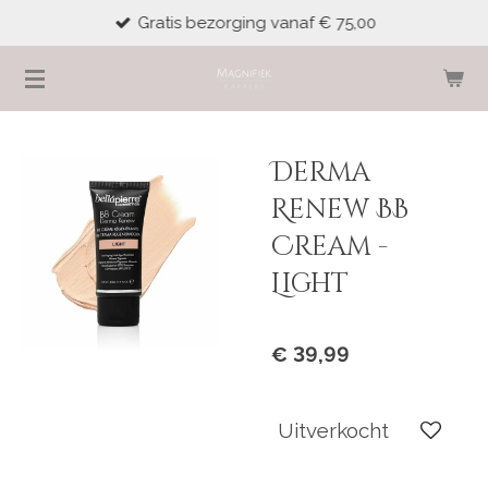
Gratis bezorging vanaf € 75,00
Ga
direct
naar
de
hoofdinhoud
Derma
Renew BB
Cream -
Light
€ 39,99
Uitverkocht