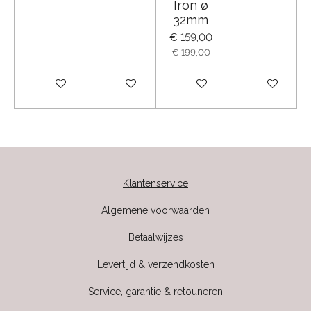
Iron ø
32mm
€ 159,00
€ 199,00
Uitverkocht
Uitverkocht
Uitverkocht
Uitverkocht
Klantenservice
Algemene voorwaarden
Betaalwijzes
Levertijd & verzendkosten
Service, garantie & retouneren