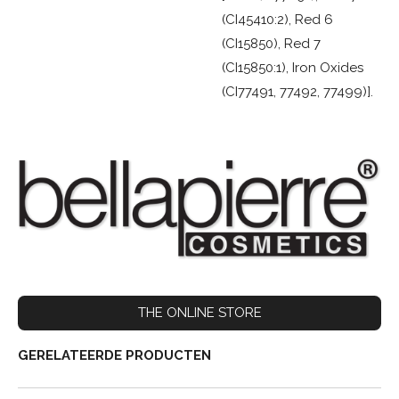
(CI45410:2), Red 6
(CI15850), Red 7
(CI15850:1), Iron Oxides
(CI77491, 77492, 77499)].
THE ONLINE STORE
GERELATEERDE PRODUCTEN