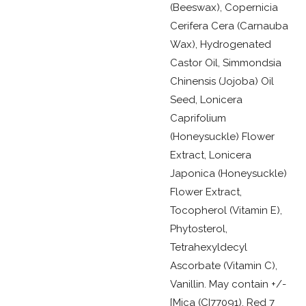
(Beeswax), Copernicia
Cerifera Cera (Carnauba
Wax), Hydrogenated
Castor Oil, Simmondsia
Chinensis (Jojoba) Oil
Seed, Lonicera
Caprifolium
(Honeysuckle) Flower
Extract, Lonicera
Japonica (Honeysuckle)
Flower Extract,
Tocopherol (Vitamin E),
Phytosterol,
Tetrahexyldecyl
Ascorbate (Vitamin C),
Vanillin. May contain +/-
[Mica (CI77091), Red 7