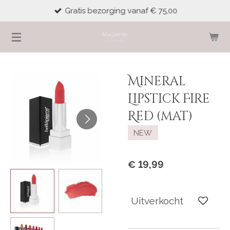
Gratis bezorging vanaf € 75,00
Ga
direct
naar
de
hoofdinhoud
Mineral
Lipstick Fire
Red (mat)
NEW
€ 19,99
Uitverkocht