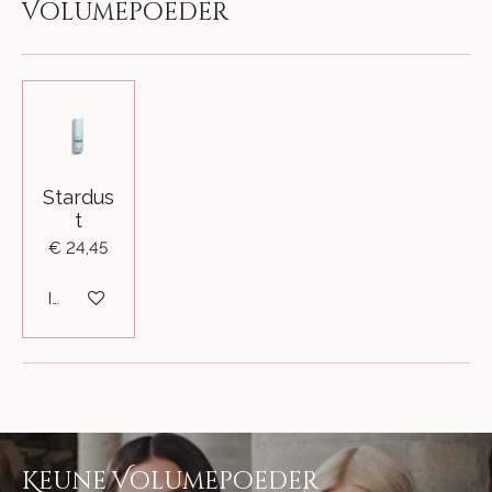
Volumepoeder
Stardus
t
€ 24,45
In winkelwagen
Keune Volumepoeder