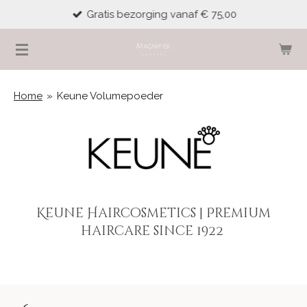
Gratis bezorging vanaf € 75,00
Ga
direct
naar
de
hoofdinhoud
Home
»
Keune Volumepoeder
Keune Haircosmetics | Premium
haircare since 1922