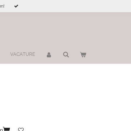
n!
VACATURE
en