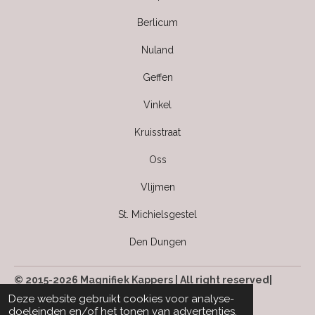
Berlicum
Nuland
Geffen
Vinkel
Kruisstraat
Oss
Vlijmen
St. Michielsgestel
Den Dungen
© 2015-2026 Magnifiek Kappers | All right reserved|
Kvk: 63499142
Deze website gebruikt cookies voor analyse-
doeleinden en/of het tonen van advertenties.