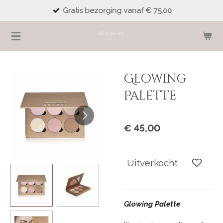
Gratis bezorging vanaf € 75,00
Ga
direct
naar
de
hoofdinhoud
Glowing
Palette
€ 45,00
Uitverkocht
Glowing Palette