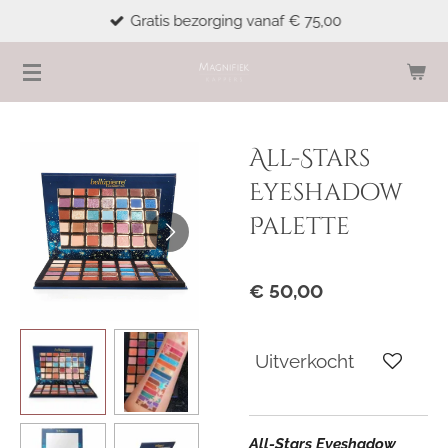
Gratis bezorging vanaf € 75,00
Ga
direct
naar
de
hoofdinhoud
All-Stars
Eyeshadow
Palette
€ 50,00
Uitverkocht
All-Stars Eyeshadow