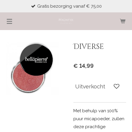
Gratis bezorging vanaf € 75,00
Ga
direct
naar
de
hoofdinhoud
Diverse
€ 14,99
Uitverkocht
Met behulp van 100%
puur micapoeder, zullen
deze prachtige