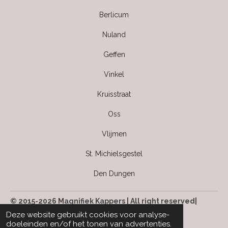
Berlicum
Nuland
Geffen
Vinkel
Kruisstraat
Oss
Vlijmen
St. Michielsgestel
Den Dungen
© 2015-2026 Magnifiek Kappers | All right reserved|
Kvk: 63499142
Deze website gebruikt cookies voor analyse-
doeleinden en/of het tonen van advertenties.