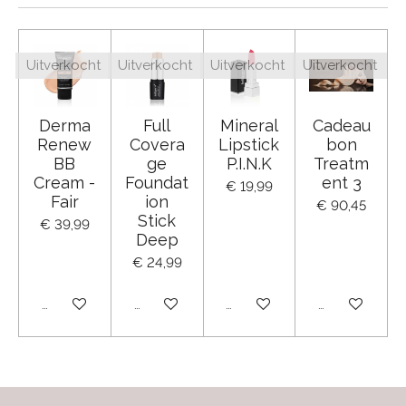
Uitverkocht
Uitverkocht
Uitverkocht
Uitverkocht
Derma
Full
Mineral
Cadeau
Renew
Covera
Lipstick
bon
BB
ge
P.I.N.K
Treatm
Cream -
Foundat
ent 3
€ 19,99
Fair
ion
€ 90,45
Stick
€ 39,99
Deep
€ 24,99
Uitverkocht
Uitverkocht
Uitverkocht
Uitverkocht