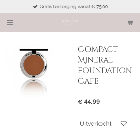
Gratis bezorging vanaf € 75,00
Ga
direct
naar
de
hoofdinhoud
Compact
Mineral
Foundation
Cafe
€ 44,99
Uitverkocht