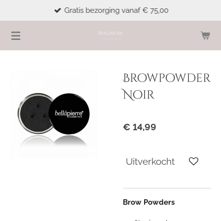
Gratis bezorging vanaf € 75,00
Ga
direct
naar
de
hoofdinhoud
Browpowder
Noir
€ 14,99
Uitverkocht
Brow Powders