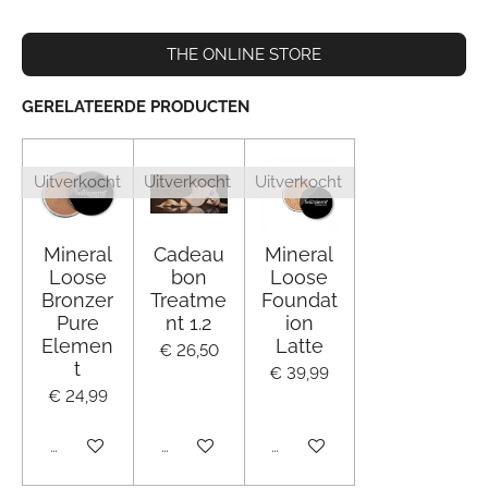
THE ONLINE STORE
GERELATEERDE PRODUCTEN
Uitverkocht
Uitverkocht
Uitverkocht
Mineral
Cadeau
Mineral
Loose
bon
Loose
Bronzer
Treatme
Foundat
Pure
nt 1.2
ion
Elemen
Latte
€ 26,50
t
€ 39,99
€ 24,99
Uitverkocht
Uitverkocht
Uitverkocht