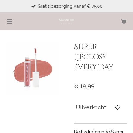
Gratis bezorging vanaf € 75,00
Ga
direct
naar
de
hoofdinhoud
Super
Lipgloss
Every Day
€ 19,99
Uitverkocht
De hydraterende Super