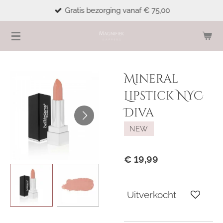
Gratis bezorging vanaf € 75,00
Ga
direct
naar
de
hoofdinhoud
Mineral
Lipstick NYC
Diva
NEW
€ 19,99
Uitverkocht