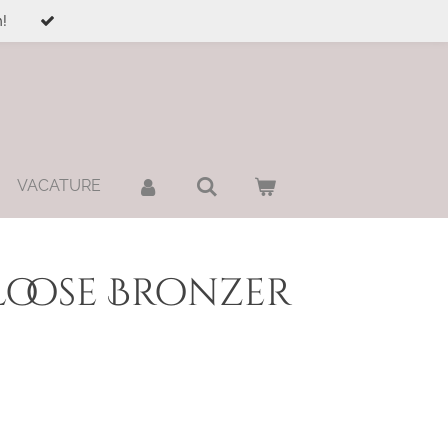
!
VACATURE
loose Bronzer