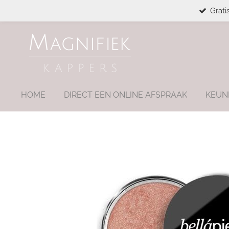
Grati
Ga
direct
naar
de
hoofdinhoud
HOME
DIRECT EEN ONLINE AFSPRAAK
KEUN