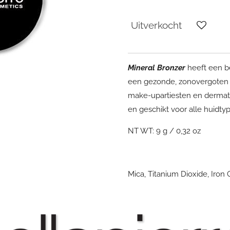
Uitverkocht
Mineral Bronzer
heeft een be
een gezonde, zonovergoten g
make-upartiesten en dermato
en geschikt voor alle huidt
NT WT: 9 g / 0,32 oz
Mica, Titanium Dioxide, Iron 