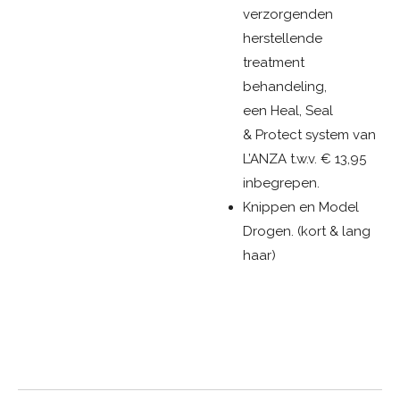
verzorgenden
herstellende
treatment
behandeling,
een
Heal
,
Seal
&
Protect
system van
L’ANZA t.w.v. € 13,95
inbegrepen.
Knippen en Model
Drogen. (kort & lang
haar)