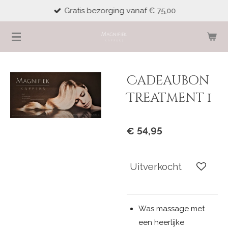
Gratis bezorging vanaf € 75,00
Ga
direct
naar
de
hoofdinhoud
Cadeaubon
Treatment 1
€ 54,95
Uitverkocht
Was massage met
een heerlijke