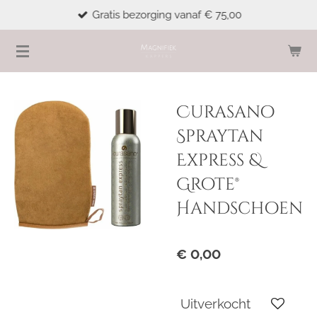
Gratis bezorging vanaf € 75,00
Ga
direct
naar
de
hoofdinhoud
Curasano
Spraytan
Express &
Grote®
Handschoen
€ 0,00
Uitverkocht