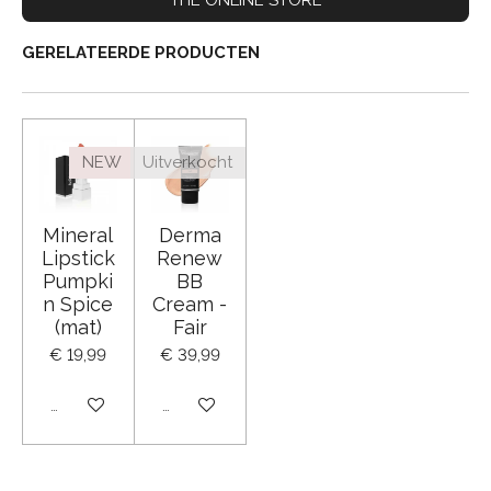
GERELATEERDE PRODUCTEN
NEW
Uitverkocht
Mineral
Derma
Lipstick
Renew
Pumpki
BB
n Spice
Cream -
(mat)
Fair
€ 19,99
€ 39,99
Uitverkocht
Uitverkocht