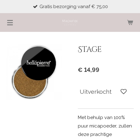
Gratis bezorging vanaf € 75,00
Ga
direct
naar
de
hoofdinhoud
Stage
€ 14,99
Uitverkocht
Met behulp van 100%
puur micapoeder, zullen
deze prachtige