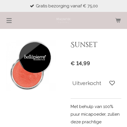
Gratis bezorging vanaf € 75,00
Ga
direct
naar
de
hoofdinhoud
Sunset
€ 14,99
Uitverkocht
Met behulp van 100%
puur micapoeder, zullen
deze prachtige