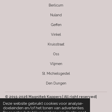
Berlicum
Nuland
Geffen
Vinkel
Kruisstraat
Oss
Vlijmen
St. Michielsgestel
Den Dungen
© 2015-2026 Magnifiek Kappers | All right reserved|
Kvk: 63499142
Deze website gebruikt cookies voor analyse-
doeleinden en/of het tonen van advertenties.