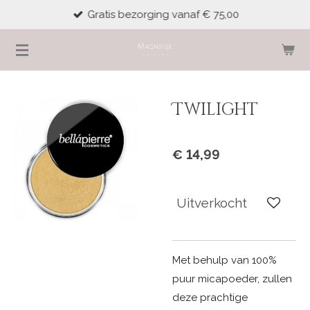
Gratis bezorging vanaf € 75,00
Ga
direct
naar
de
hoofdinhoud
Twilight
€ 14,99
Uitverkocht
Met behulp van 100%
puur micapoeder, zullen
deze prachtige