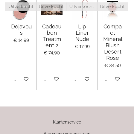
Uitverkocht
Uitverkocht
Uitverkocht
Uitverkocht
Dejavou
Cadeau
Lip
Compa
s
bon
Liner
ct
Treatm
Nude
Mineral
€ 14,99
ent 2
Blush
€ 17,99
Desert
€ 74,90
Rose
€ 34,50
Uitverkocht
Uitverkocht
Uitverkocht
Uitverkocht
Klantenservice
Algemene voorwaarden