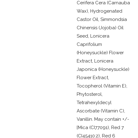
Cerifera Cera (Carnauba
Wax), Hydrogenated
Castor Oil, Simmondsia
Chinensis (Jojoba) Oil
Seed, Lonicera
Caprifolium
(Honeysuckle) Flower
Extract, Lonicera
Japonica (Honeysuckle)
Flower Extract,
Tocopherol (Vitamin E),
Phytosterol,
Tetrahexyldecyl
Ascorbate (Vitamin C),
Vanillin. May contain +/-
[Mica (CI77091), Red 7
(CI45410:2), Red 6