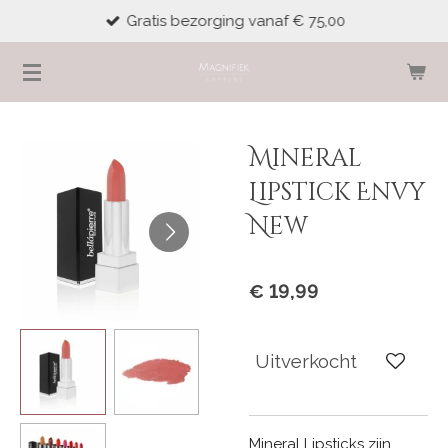
Gratis bezorging vanaf € 75,00
Ga
direct
naar
de
hoofdinhoud
Mineral
Lipstick Envy
New
€ 19,99
Uitverkocht
Mineral Lipsticks zijn