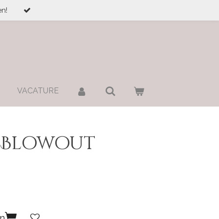
n!
VACATURE
 Blowout
en