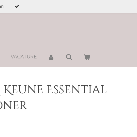
n!
VACATURE
M. Keune Essential
oner