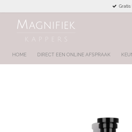
Gratis
Ga
direct
naar
de
hoofdinhoud
HOME
DIRECT EEN ONLINE AFSPRAAK
KEU