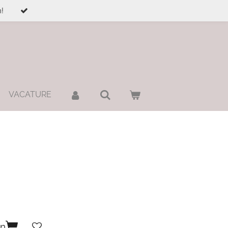
!
VACATURE
en