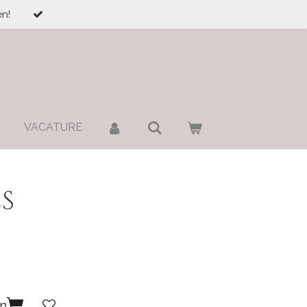
n!
VACATURE
s
en