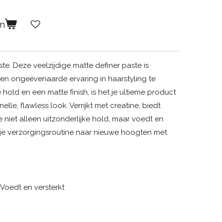
en
te. Deze veelzijdige matte definer paste is
en ongeëvenaarde ervaring in haarstyling te
 hold en een matte finish, is het je ultieme product
lle, flawless look. Verrijkt met creatine, biedt
iet alleen uitzonderlijke hold, maar voedt en
il je verzorgingsroutine naar nieuwe hoogten met
Voedt en versterkt