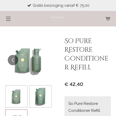
Gratis bezorging vanaf € 75,00
Ga
direct
naar
de
hoofdinhoud
So Pure
Restore
Conditione
r Refill
€ 42,40
So Pure Restore
Conditioner Refill