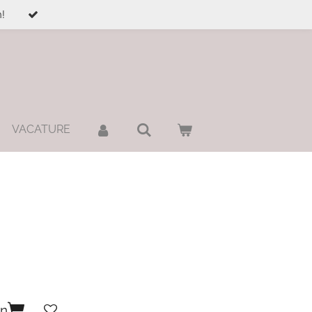
!
VACATURE
en