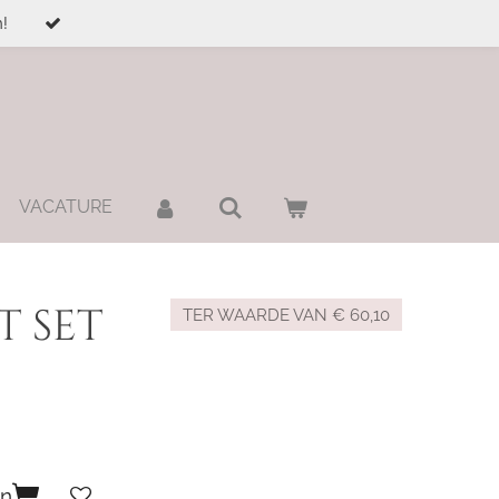
!
VACATURE
t set
TER WAARDE VAN € 60,10
en