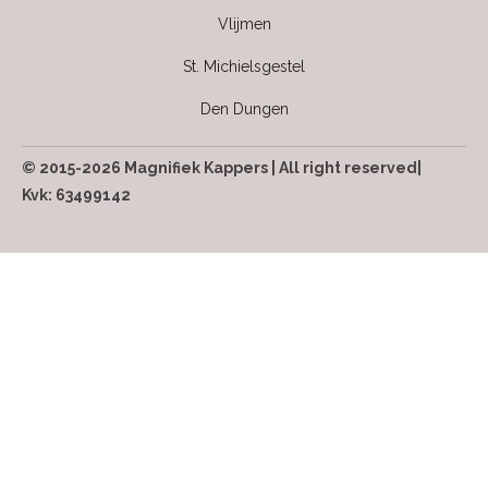
Vlijmen
St. Michielsgestel
Den Dungen
© 2015-2026 Magnifiek Kappers | All right reserved|
Kvk: 63499142