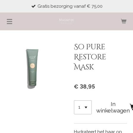
Gratis bezorging vanaf € 75,00
Ga
direct
naar
de
hoofdinhoud
So Pure
Restore
Mask
€ 38,95
In
winkelwagen
Hydrateert het haar op