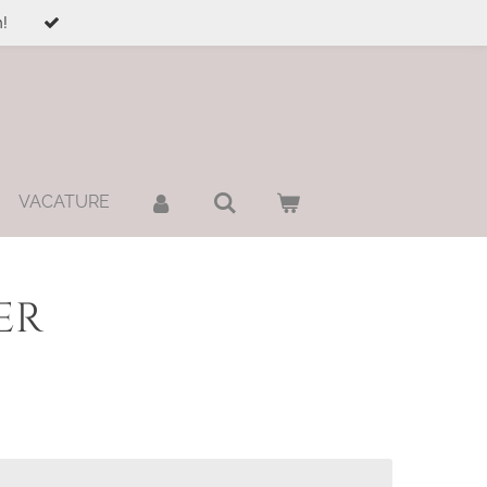
!
VACATURE
er