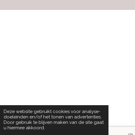
Deze website gebruikt cookies voor analyse-
doeleinden en/of het tonen van advertenties.
Door gebruik te blijven maken van de site gaat
u hiermee akkoord.