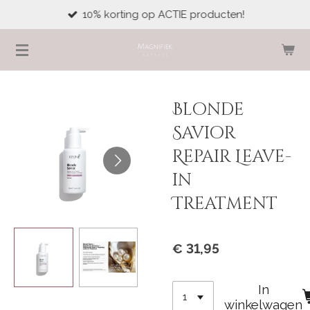
10% korting op ACTIE producten!
Ga
direct
naar
de
hoofdinhoud
Blonde
Savior
Repair Leave-
in
Treatment
€ 31,95
In
winkelwagen