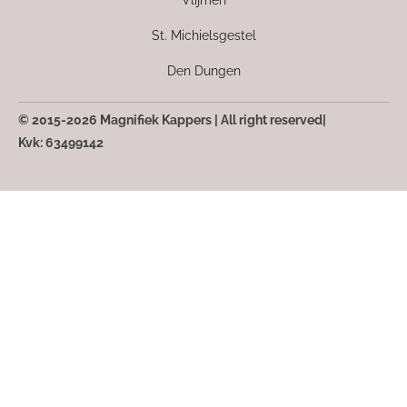
Vlijmen
St. Michielsgestel
Den Dungen
© 2015-2026 Magnifiek Kappers | All right reserved|
Kvk: 63499142