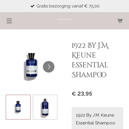
Gratis bezorging vanaf € 75,00
Ga
direct
naar
de
hoofdinhoud
1922 By J.M.
Keune
Essential
Shampoo
€ 23,95
1922 By J.M. Keune
Essential Shampoo