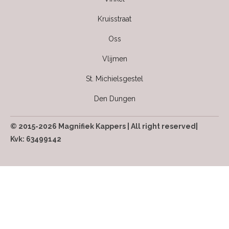
Kruisstraat
Oss
Vlijmen
St. Michielsgestel
Den Dungen
© 2015-2026 Magnifiek Kappers | All right reserved|
Kvk: 63499142