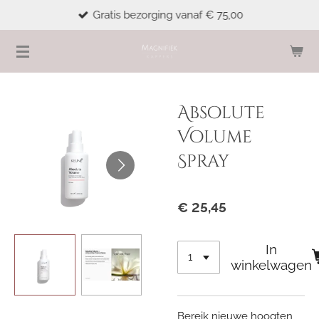
Gratis bezorging vanaf € 75,00
Ga
direct
naar
de
hoofdinhoud
Absolute
Volume
Spray
€ 25,45
In
winkelwagen
Bereik nieuwe hoogten