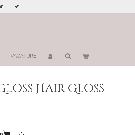
n!
VACATURE
Gloss Hair Gloss
en