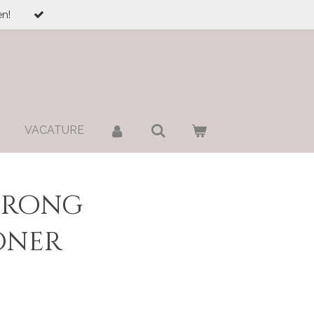
n!
VACATURE
trong
oner