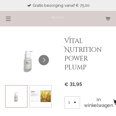
Gratis bezorging vanaf € 75,00
Ga
direct
naar
de
hoofdinhoud
Vital
Nutrition
Power
Plump
€ 31,95
In
winkelwagen