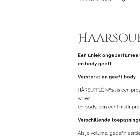
Haarsouf
Een uniek ongeparfumeerd
en body geeft.
Versterkt en geeft body
HÅRSUFFLÉ Nº15 is een presty
willen. De
en body, een echt multi-prod
Verschillende toepassing
Als je volume, gedefinieerde 