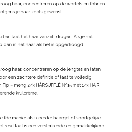
og haar, concentreren op de wortels en föhnen
volgens je haar zoals gewenst.
it en laat het haar vanzelf drogen. Als je het
ijp dan in het haar als het is opgedroogd.
og haar, concentreren op de lengtes en laten
oor een zachtere definitie of laat te volledig
er. Tip – meng 2/3 HÅRSUFFLÉ Nº15 met 1/3 HAIR
erende krulcrème.
lfde manier als u eerder haargel of soortgelijke
et resultaat is een versterkende en gemakkelijkere