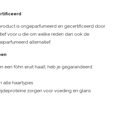
tificeerd
roduct is ongeparfumeerd en gecertificeerd door
natief voor u die om welke reden dan ook de
eparfumeerd alternatief.
pen
n een föhn eruit haalt, heb je gegarandeerd
n alle haartypes
 zijdeproteïne zorgen voor voeding en glans