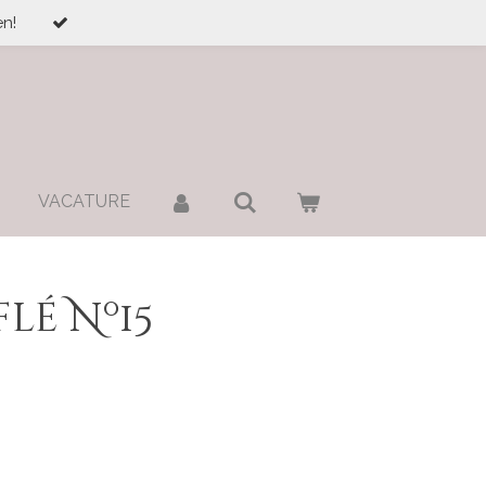
n!
VACATURE
lé Nº15