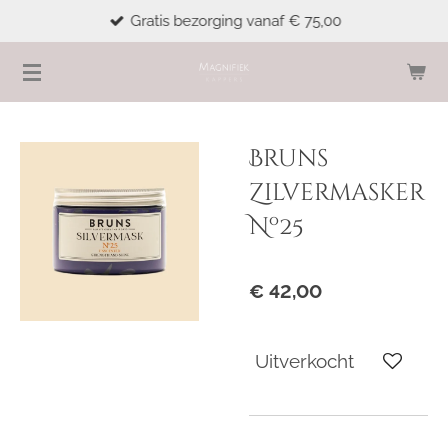
Gratis bezorging vanaf € 75,00
Ga
direct
naar
de
hoofdinhoud
Bruns
Zilvermasker
Nº25
€ 42,00
Uitverkocht