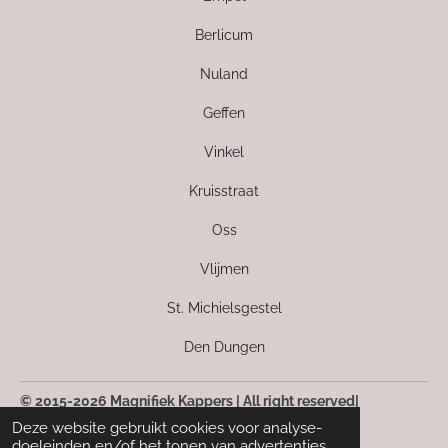
Berlicum
Nuland
Geffen
Vinkel
Kruisstraat
Oss
Vlijmen
St. Michielsgestel
Den Dungen
© 2015-2026 Magnifiek Kappers | All right reserved|
Kvk: 63499142
Deze website gebruikt cookies voor analyse-
doeleinden en/of het tonen van advertenties.