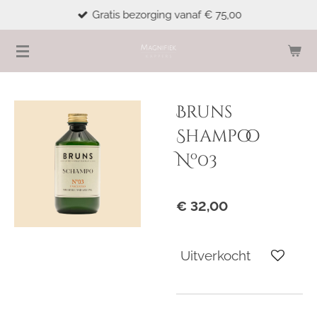
Gratis bezorging vanaf € 75,00
Ga
direct
naar
de
hoofdinhoud
Bruns
Shampoo
Nº03
€ 32,00
Uitverkocht