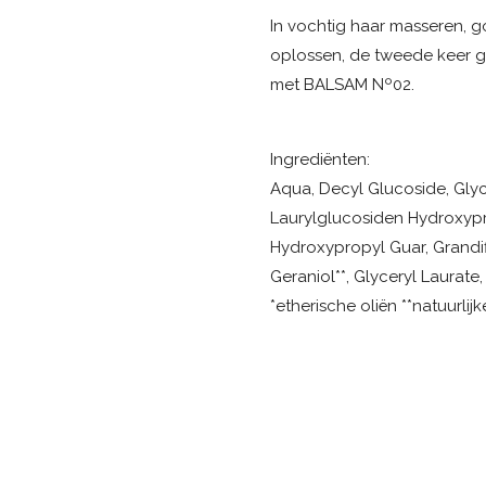
In vochtig haar masseren, g
oplossen, de tweede keer gr
met BALSAM Nº02.
Ingrediënten:
Aqua, Decyl Glucoside, Glyce
Laurylglucosiden Hydroxypr
Hydroxypropyl Guar, Grandif
Geraniol**, Glyceryl Laurate
*etherische oliën **natuurli