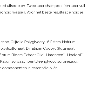
oed uitspoelen. Twee keer shampoo, één keer vuil
ondig wassen. Voor het beste resultaat eindig je
rine, Olijfolie Polyglyceryl-6 Esters, Natrium
opylsulfonaat, Dinatrium Cocoyl Glutamaat,
lorum Bloem Extract Olie*, Limoneen**, Linalool**,
, Kaliumsorbaat , pentyleenglycol, sorbinezuur.
jke componenten in essentiële oliën.