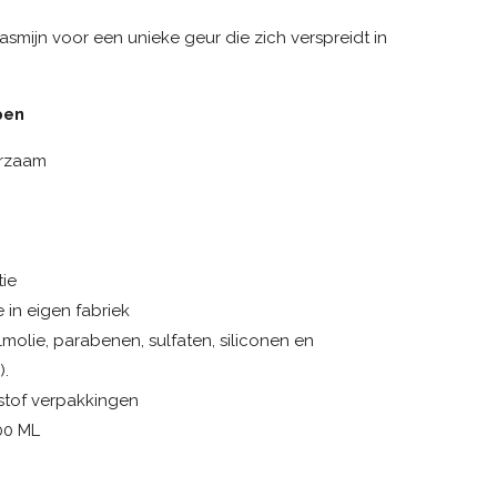
smijn voor een unieke geur die zich verspreidt in
pen
urzaam
ie
in eigen fabriek
almolie, parabenen, sulfaten, siliconen en
).
stof verpakkingen
00 ML