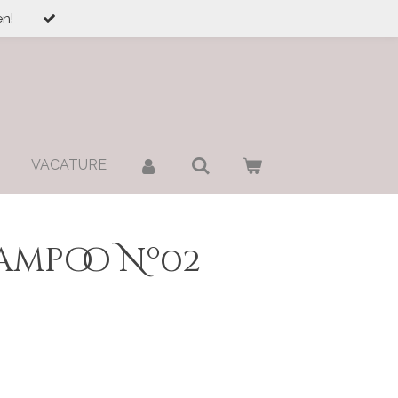
n!
VACATURE
ampoo Nº02