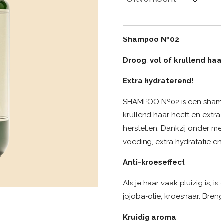
Shampoo Nº02
Droog, vol of krullend haa
Extra hydraterend!
SHAMPOO Nº02 is een shamp
krullend haar heeft en extr
herstellen. Dankzij onder me
voeding, extra hydratatie en
Anti-kroeseffect
Als je haar vaak pluizig is, 
jojoba-olie, kroeshaar. Bren
Kruidig ​​aroma