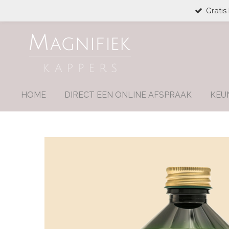
Gratis
Ga
direct
naar
de
hoofdinhoud
HOME
DIRECT EEN ONLINE AFSPRAAK
KEU