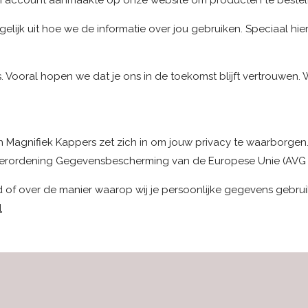
en account aanmaakte op onze website om producten te bestelle
elijk uit hoe we de informatie over jou gebruiken. Speciaal hie
s. Vooral hopen we dat je ons in de toekomst blijft vertrouwen.
an Magnifiek Kappers zet zich in om jouw privacy te waarborgen
Verordening Gegevensbescherming van de Europese Unie (AVG
id of over de manier waarop wij je persoonlijke gegevens gebr
l