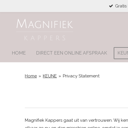
Gratis
Ga
direct
naar
de
hoofdinhoud
HOME
DIRECT EEN ONLINE AFSPRAAK
KEU
Home
»
KEUNE
»
Privacy Statement
Magnifiek Kappers gaat uit van vertrouwen. Wij k