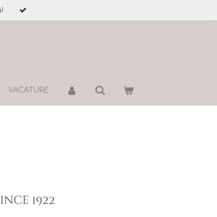
!
VACATURE
ince 1922