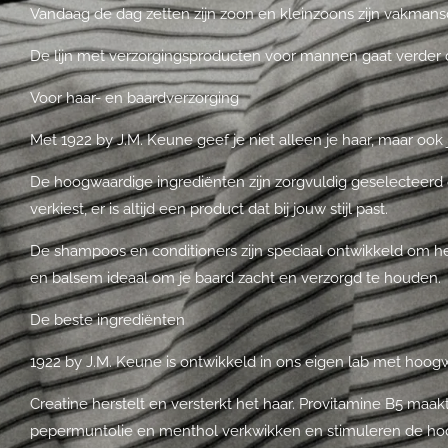
Vandaag de dag zetten zijn zoon en kleinzoons zijn vakmans
De lijn met verzorgingsproducten voor mannen gaat verder d
Voor haar- en baardverzorging
Met 1922 by J.M. Keune geef je niet alleen je haar, maar ook 
De hoogwaardige ingrediënten zijn zorgvuldig geselecteerd o
verkiest, er is altijd een product dat bij jouw stijl past.
De shampoos en conditioners zijn speciaal ontwikkeld om het
en balsem ideaal om je baard zacht en verzorgd te houden.
De beste ingrediënten
1922 by J.M. Keune is ontwikkeld in ons eigen lab met hoog
Creatine herstelt en versterkt het haar. Provitamine B5 maakt
pepermuntolie en menthol verkwikken en stimuleren de ho