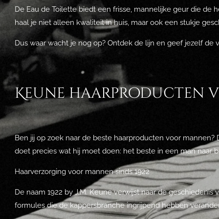
De Eau de Toilette biedt een frisse, mannelijke geur die de 
haal je niet alleen kwaliteit in huis, maar ook een stukje g
Dus waar wacht je nog op? Ontdek de lijn en geef jezelf de ve
Keune haarproducten 
Ben jij op zoek naar de beste haarproducten voor mannen? D
doet precies wat hij moet doen: het beste in een man naar 
Haarverzorging voor mannen sinds 1922
De naam 1922 by J.M. Keune verwijst naar de geschiedenis 
formules die de kappersbranche ingrijpend hebben verande