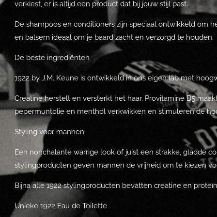
verkiest, er is altijd een product dat bij jouw stijl past.
De shampoos en conditioners zijn speciaal ontwikkeld om het
en balsem ideaal om je baard zacht en verzorgd te houden.
De beste ingrediënten
1922 by J.M. Keune is ontwikkeld in ons eigen lab met hoog
Creatine herstelt en versterkt het haar. Provitamine B5 maakt
pepermuntolie en menthol verkwikken en stimuleren de ho
Styling voor mannen
Een nonchalante warrige look of juist een strakke, gladde
stylingproducten geven mannen de vrijheid om te kiezen voor 
Bijna alle 1922 stylingproducten bevatten creatine en proteï
Unieke 1922 Eau de Toilette