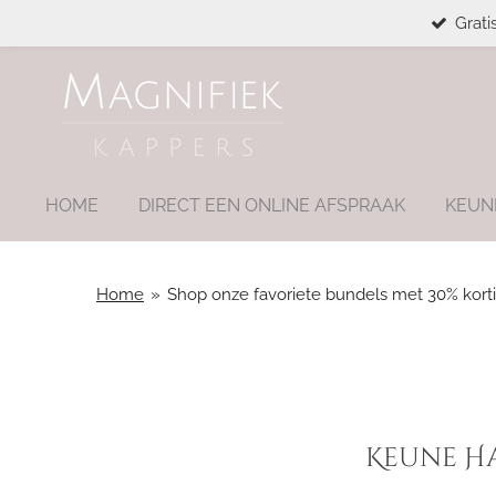
Grati
Ga
direct
naar
de
hoofdinhoud
HOME
DIRECT EEN ONLINE AFSPRAAK
KEUN
Home
»
Shop onze favoriete bundels met 30% kort
Keune Ha