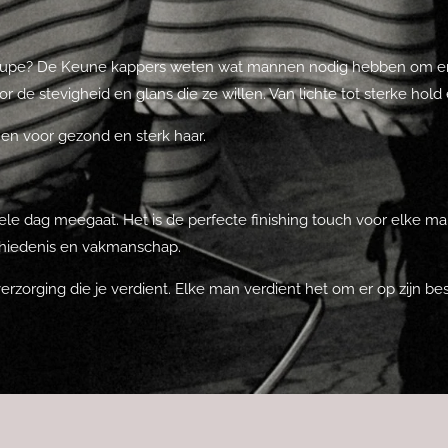
 coupe? De Keune kappers weten wat mannen nodig hebben om er g
de stevigheid en glans die ze willen. Van lichte tot sterke hold
nen voor gezond en sterk haar.
hele dag meegaat. Het is de perfecte finishing touch voor elke m
eschiedenis en vakmanschap.
rzorging die je verdient. Elke man verdient het om er op zijn best 