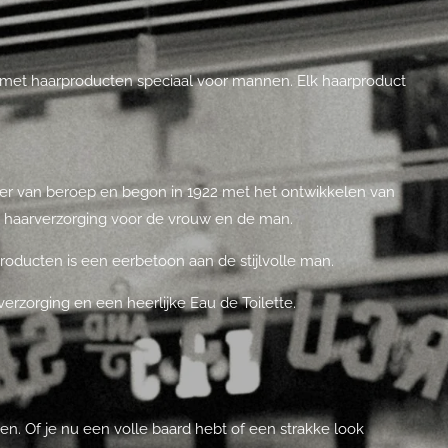
jn met haarproducten speciaal voor mannen. Elk haarproduct
er van beroep en begon in 1922 met het ontwikkelen van
 haarverzorging voor de vrouw en de man.
oducten is een eerbetoon aan de stijlvolle man.
rzorging en een heerlijke Eau de Toilette.
n. Of je nu een volle baard hebt of een strakke look