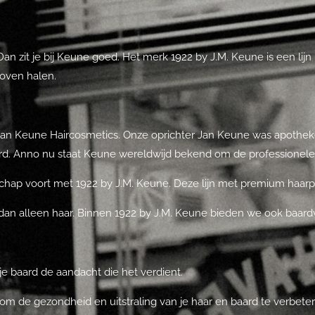
an zit je bij Keune goed. Het merk 1922 by J.M. Keune is een li
boven halen.
van Keune Haircosmetics. Onze oprichter Jan Keune was apothek
rd. Anno nu staat Keune wereldwijd bekend om de professionele
chap voort met 1922 by J.M. Keune. Deze lijn met premium haarpr
an alleen haar. Binnen 1922 by J.M. Keune bieden we ook baardve
je baard de aandacht die het verdient.
m de gezondheid en uitstraling van je haar en baard te verbetere