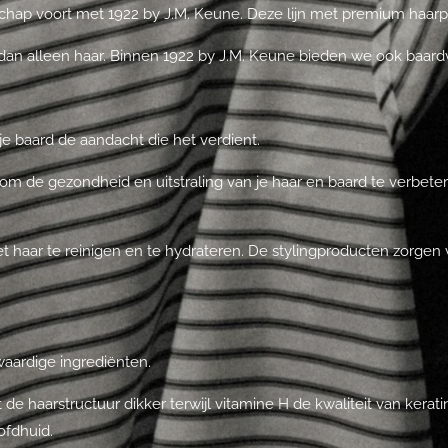
chap voort met 1922 by J.M. Keune. Deze lijn met premium haarpr
an alleen haar. Binnen 1922 by J.M. Keune bieden we ook baardve
je baard de aandacht die het verdient.
m de gezondheid en uitstraling van je haar en baard te verbetere
 haar te reinigen en te hydrateren. De stylingproducten zorgen v
waardige ingrediënten.
 de haarstructuur dikker terwijl vitamine H de kwaliteit van kera
ofdhuid.