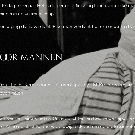
hele dag meegaat. Het is de perfecte finishing touch voor elke m
eschiedenis en vakmanschap.
rzorging die je verdient. Elke man verdient het om er op zijn best 
voor mannen
an zit je bij Keune goed. Het merk 1922 by J.M. Keune is een li
boven halen.
van Keune Haircosmetics. Onze oprichter Jan Keune was apothek
rd. Anno nu staat Keune wereldwijd bekend om de professionele