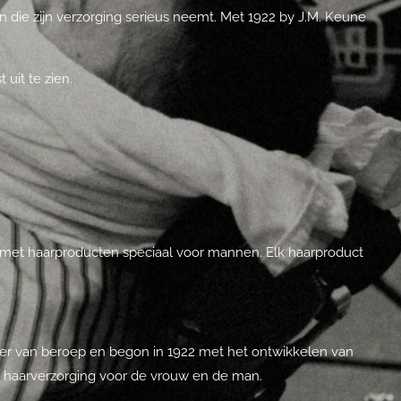
an die zijn verzorging serieus neemt. Met 1922 by J.M. Keune
uit te zien.
jn met haarproducten speciaal voor mannen. Elk haarproduct
er van beroep en begon in 1922 met het ontwikkelen van
 haarverzorging voor de vrouw en de man.