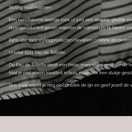
Styling voor mannen
Een nonchalante warrige look of juist een strakke, gladde
stylingproducten geven mannen de vrijheid om te kiezen voor 
Bijna alle 1922 stylingproducten bevatten creatine en proteï
Unieke 1922 Eau de Toilette
De Eau de Toilette biedt een frisse, mannelijke geur die de 
haal je niet alleen kwaliteit in huis, maar ook een stukje g
Dus waar wacht je nog op? Ontdek de lijn en geef jezelf de ve