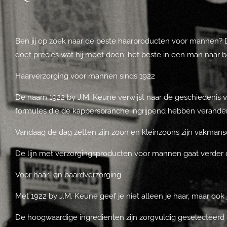
Ben jij op zoek naar de beste haarproducten voor mannen? D
doet precies wat hij moet doen: het beste in een man naar 
Haarverzorging voor mannen sinds 1922
De naam 1922 by J.M. Keune verwijst naar de geschiedenis 
formules die de kappersbranche ingrijpend hebben verande
Vandaag de dag zetten zijn zoon en kleinzoons zijn vakmans
De lijn met verzorgingsproducten voor mannen gaat verder d
Voor haar- en baardverzorging
Met 1922 by J.M. Keune geef je niet alleen je haar, maar ook 
De hoogwaardige ingrediënten zijn zorgvuldig geselecteerd o