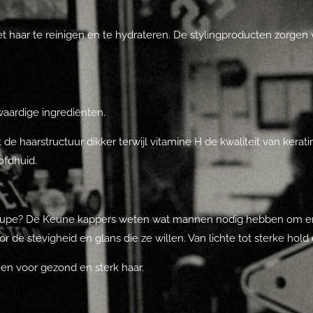
 haar te reinigen en te hydrateren. De stylingproducten zorgen v
waardige ingrediënten.
 de haarstructuur dikker terwijl vitamine H de kwaliteit van kera
ofdhuid.
 coupe? De Keune kappers weten wat mannen nodig hebben om er g
de stevigheid en glans die ze willen. Van lichte tot sterke hold
nen voor gezond en sterk haar.