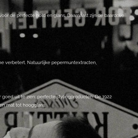
oor de perfecte hold en glans. Daarnaast zijn de baardolie
tine verbetert. Natuurlijke pepermuntextracten,
oed uit te zien: perfecte stylingproducten. De 1922
 en mat tot hoogglans.