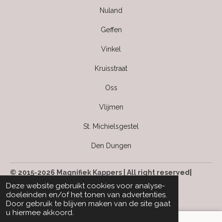
Nuland
Geffen
Vinkel
Kruisstraat
Oss
Vlijmen
St. Michielsgestel
Den Dungen
© 2015-2026 Magnifiek Kappers | All right reserved|
Kvk: 63499142
Deze website gebruikt cookies voor analyse-
doeleinden en/of het tonen van advertenties.
Door gebruik te blijven maken van de site gaat
u hiermee akkoord.