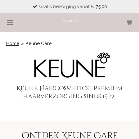
Gratis bezorging vanaf € 75,00
Ga
direct
naar
de
hoofdinhoud
Home
»
Keune Care
Keune Haircosmetics | Premium
haarverzorging sinds 1922
Ontdek Keune Care